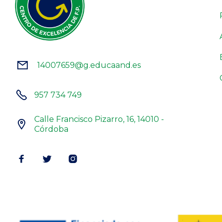
14007659@g.educaand.es


957 734 749
Calle Francisco Pizarro, 16, 14010 -

Córdoba


