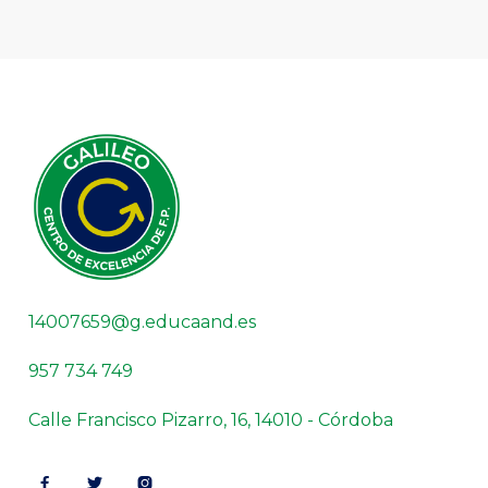
14007659@g.educaand.es
957 734 749
Calle Francisco Pizarro, 16, 14010 - Córdoba


