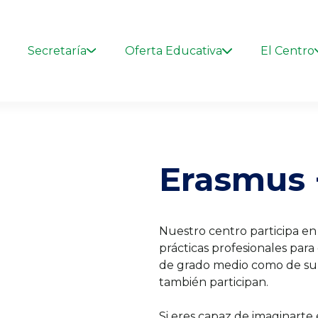
Secretaría
Oferta Educativa
El Centro
Erasmus 
Nuestro centro participa e
prácticas profesionales par
de grado medio como de superi
también participan.
Si eres capaz de imaginarte 