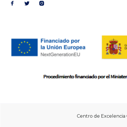



Centro de Excelencia G