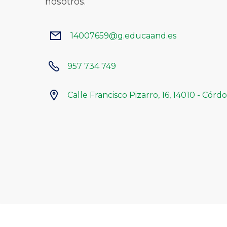
nosotros.
14007659@g.educaand.es


957 734 749

Calle Francisco Pizarro, 16, 14010 - Córd