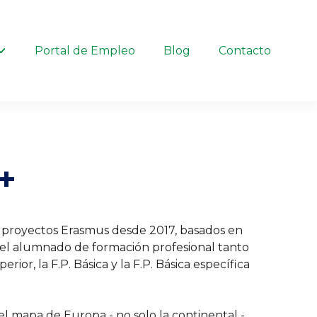
Portal de Empleo
Blog
Contacto
+
n proyectos Erasmus desde 2017, basados en
a el alumnado de formación profesional tanto
or, la F.P. Básica y la F.P. Básica específica
el mapa de Europa - no solo la continental -