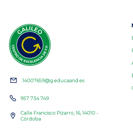
14007659@g.educaand.es


957 734 749
Calle Francisco Pizarro, 16, 14010 -

Córdoba