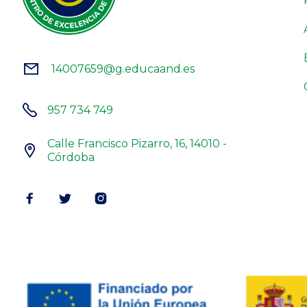
14007659@g.educaand.es


957 734 749
Calle Francisco Pizarro, 16, 14010 -

Córdoba


